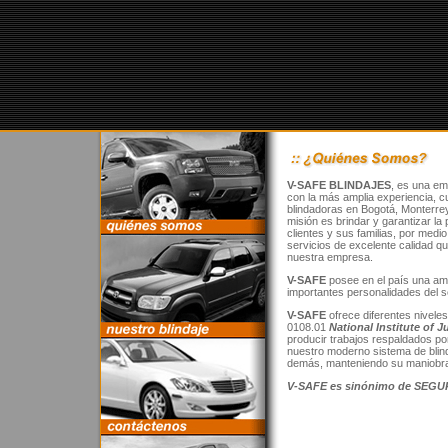
V-SAFE BLINDAJES
, es una em
con la más amplia experiencia, c
blindadoras en Bogotá, Monterre
misión es brindar y garantizar la
clientes y sus familias, por medi
servicios de excelente calidad q
nuestra empresa.
V-SAFE
posee en el país una amp
importantes personalidades del se
V-SAFE
ofrece diferentes nivele
0108.01
National Institute of J
producir trabajos respaldados po
nuestro moderno sistema de blind
demás, manteniendo su maniobrab
V-SAFE es sinónimo de SEGUR